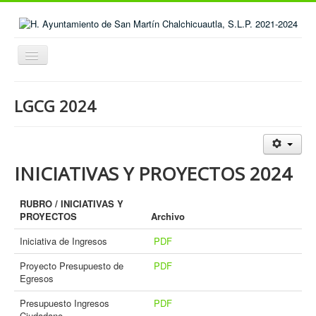
Cambiar
navegación
Home
LGCG 2024
¿QUIENES SOMOS?
ORGANIGRAMA
TRÁMITES Y SERVICIOS
INICIATIVAS Y PROYECTOS 2024
TRANSPARENCIA
RUBRO / INICIATIVAS Y
TURISMO
PROYECTOS
Archivo
CONTABILIDAD GUBERNAMENTAL
Iniciativa de Ingresos
PDF
SEVAC
Proyecto Presupuesto de
PDF
Egresos
GALERÍA
Presupuesto Ingresos
PDF
CONTACTO
Ciudadano